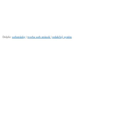
Delphi:
webstránky
|
tvorba web stránok
|
redakčný systém