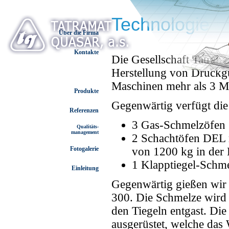
Technologie
Über die Firma
Kontakte
Die Gesellschaft Tatram
Herstellung von Druckguß
Technologie
Maschinen mehr als 3 Mi
Produkte
Gegenwärtig verfügt die
Referenzen
3 Gas-Schmelzöfen
Qualitäts-
management
2 Schachtöfen DEL m
von 1200 kg in de
Fotogalerie
1 Klapptiegel-Schme
Einleitung
Gegenwärtig gießen wir
300. Die Schmelze wird 
den Tiegeln entgast. Di
ausgerüstet, welche das